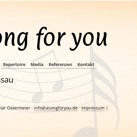
ong for you
Repertoire
Media
Referenzen
Kontakt
ssau
mar Ostermeier ·
info@asongforyou.de
·
Impressum
|