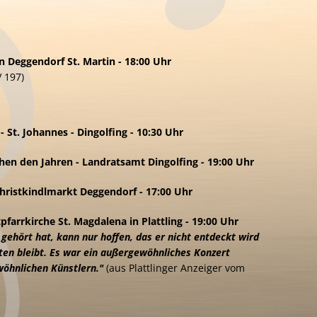
n
n Deggendorf St. Martin - 18:00 Uhr
V 197)
e
f
- St. Johannes - Dingolfing - 10:30 Uhr
hen den Jahren - Landratsamt Dingolfing - 19:00 Uhr
Christkindlmarkt Deggendorf - 17:00 Uhr
tpfarrkirche St. Magdalena in Plattling - 19:00 Uhr
ehört hat, kann nur hoffen, das er nicht entdeckt wird
ten bleibt. Es war ein außergewöhnliches Konzert
öhnlichen Künstlern."
(aus Plattlinger Anzeiger vom